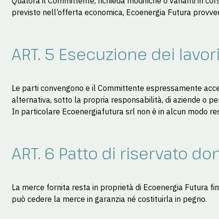
Qualora il Committente, richieda modifiche o varianti in co
previsto nell’offerta economica, Ecoenergia Futura provvede
ART. 5 Esecuzione dei lavor
Le parti convengono e il Committente espressamente accetta
alternativa, sotto la propria responsabilità, di aziende o p
In particolare Ecoenergiafutura srl non è in alcun modo resp
ART. 6 Patto di riservato d
La merce fornita resta in proprietà di Ecoenergia Futura f
può cedere la merce in garanzia né costituirla in pegno.