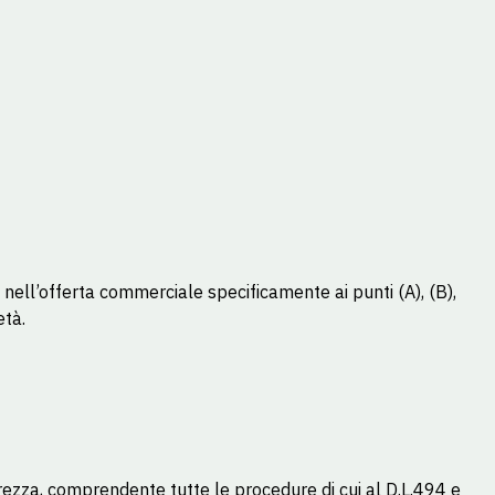
 nell’offerta commerciale specificamente ai punti (A), (B),
età.
rezza, comprendente tutte le procedure di cui al D.L.494 e