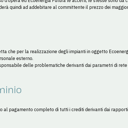
rso d’opera ed Ecoenergia Futura le accetti, le stesse sono da
rà quindi ad addebitare al committente il prezzo dei maggiori l
i
 che per la realizzazione degli impianti in oggetto Ecoenergi
ersonale esterno.
onsabile delle problematiche derivanti dai parametri di rete ge
ominio
ino al pagamento completo di tutti i crediti derivanti dai rapp