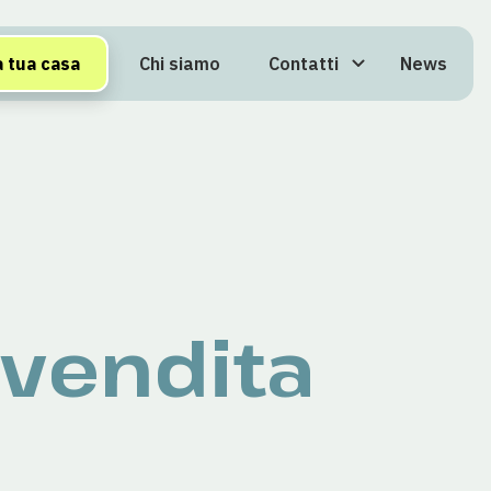
Chi siamo
Contatti
News
a tua casa
 vendita