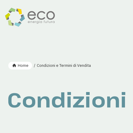
Salta
al
contenuto
principale
Briciole
Home
Condizioni e Termini di Vendita
di
Condizioni 
pane