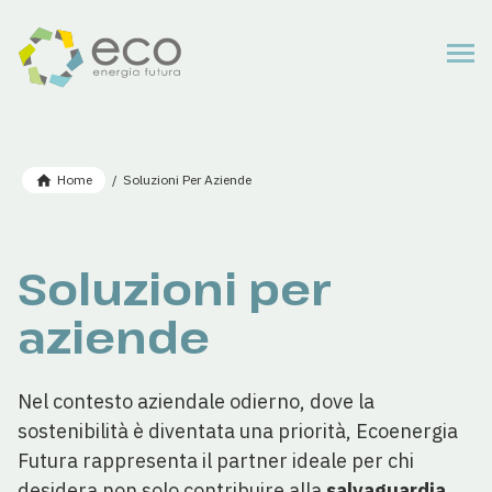
Salta
al
contenuto
principale
Briciole
Home
Soluzioni Per Aziende
di
pane
Soluzioni per
aziende
Nel contesto aziendale odierno, dove la
sostenibilità è diventata una priorità, Ecoenergia
Futura rappresenta il partner ideale per chi
desidera non solo contribuire alla
salvaguardia