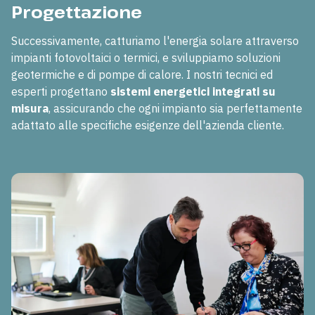
Progettazione
Successivamente, catturiamo l'energia solare attraverso
impianti fotovoltaici o termici, e sviluppiamo soluzioni
geotermiche e di pompe di calore. I nostri tecnici ed
esperti progettano
sistemi energetici integrati su
misura
, assicurando che ogni impianto sia perfettamente
adattato alle specifiche esigenze dell'azienda cliente.