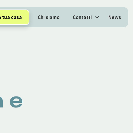
Chi siamo
Contatti
News
a tua casa
a e