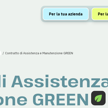
Per la tua azienda
Per l
Contratto di Assistenza e Manutenzione GREEN
i Assistenz
one GREEN